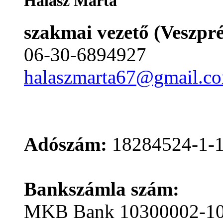
Halász Márta
szakmai vezető (Veszpr
06-30-6894927
halaszmarta67@gmail.c
Adószám:
18284524-1-
Bankszámla szám:
MKB Bank 10300002-10