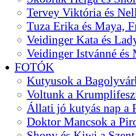
Tervey Viktória és Nel
Tuza Erika és Maya, F
Veidinger Kata és Lad
Veidinger Istvánné és
FOTÓK
Kutyusok a Bagolyvár
Voltunk a Krumplifesz
Állati jó kutyás nap a
Doktor Mancsok a Pir
Shony és Kiwi a Szent