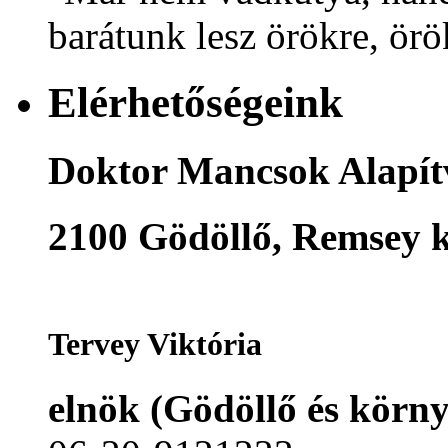
barátunk lesz örökre, örö
Elérhetőségeink
Doktor Mancsok Alapí
2100 Gödöllő, Remsey k
Tervey Viktória
elnök (Gödöllő és körn