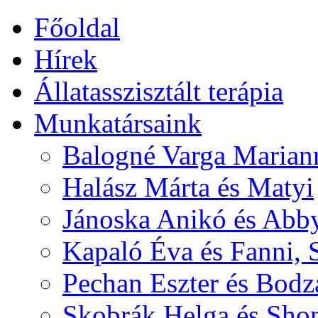
Főoldal
Hírek
Állatasszisztált terápia
Munkatársaink
Balogné Varga Marian
Halász Márta és Matyi
Jánoska Anikó és Abb
Kapaló Éva és Fanni, 
Pechan Eszter és Bodza
Skobrák Helga és Sho