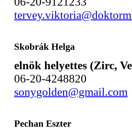
06-20-9121233
tervey.viktoria@doktor
Skobrák Helga
elnök helyettes (Zirc, 
06-20-4248820
sonygolden@gmail.com
Pechan Eszter