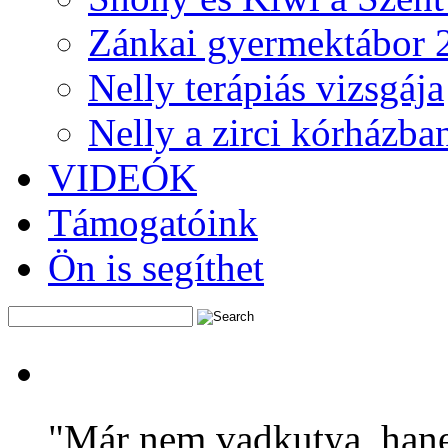
Zánkai gyermektábor 
Nelly terápiás vizsgája
Nelly a zirci kórházba
VIDEÓK
Támogatóink
Ön is segíthet
Már nem vadkutya, hanem